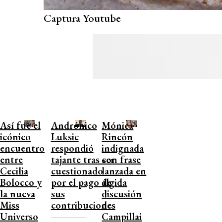
Captura Youtube
Así fue el
Andrónico
Mónica
icónico
Luksic
Rincón
encuentro
respondió
indignada
entre
tajante tras ser
con frase
Cecilia
cuestionado
lanzada en
Bolocco y
por el pago de
álgida
la nueva
sus
discusión
Miss
contribuciones
de
Universo
Campillai