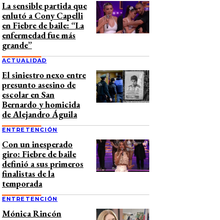
La sensible partida que
enlutó a Cony Capelli
en Fiebre de baile: “La
enfermedad fue más
grande”
ACTUALIDAD
El siniestro nexo entre
presunto asesino de
escolar en San
Bernardo y homicida
de Alejandro Águila
ENTRETENCIÓN
Con un inesperado
giro: Fiebre de baile
definió a sus primeros
finalistas de la
temporada
ENTRETENCIÓN
Mónica Rincón