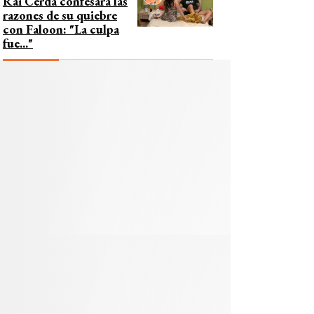
Rai Cerda confesara las
razones de su quiebre
con Faloon: "La culpa
fue..."