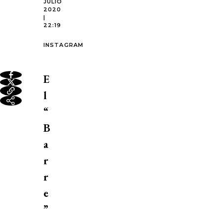
JULIO
2020
|
22:19
INSTAGRAM
E
l
“
B
a
r
r
e
”