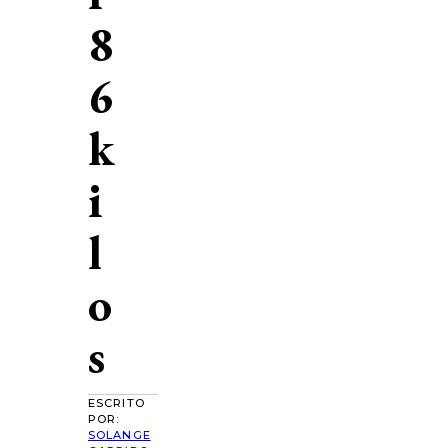
8
6
k
i
l
o
s
ESCRITO
POR:
SOLANGE