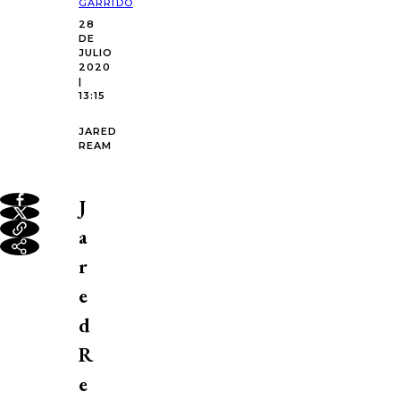
GARRIDO
28
DE
JULIO
2020
|
13:15
JARED
REAM
J
a
r
e
d
R
e