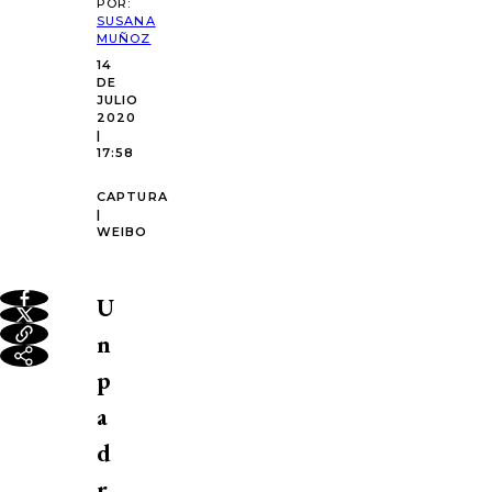
POR:
SUSANA
MUÑOZ
14
DE
JULIO
2020
|
17:58
CAPTURA
|
WEIBO
U
n
p
a
d
r