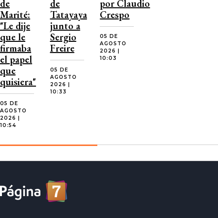
de
de
por Claudio
Marité:
Tatayaya
Crespo
"Le dije
junto a
que le
Sergio
05 DE
AGOSTO
firmaba
Freire
2026 |
el papel
10:03
que
05 DE
AGOSTO
quisiera"
2026 |
10:33
05 DE
AGOSTO
2026 |
10:54