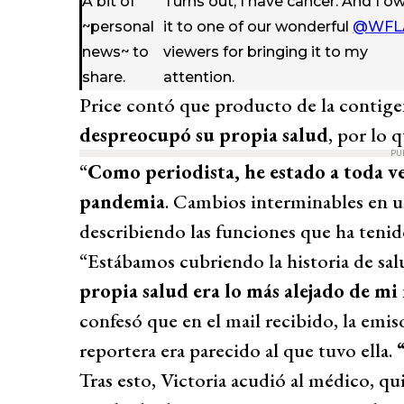
A bit of
Turns out, I have cancer. And I o
~personal
it to one of our wonderful
@WFL
news~ to
viewers for bringing it to my
share.
attention.
Price contó que producto de la contige
despreocupó su propia salud
, por lo 
PU
“
Como periodista, he estado a toda v
pandemia
. Cambios interminables en un
describiendo las funciones que ha teni
“Estábamos cubriendo la historia de sa
propia salud era lo más alejado de m
confesó que en el mail recibido, la emiso
reportera era parecido al que tuvo ella.
Tras esto, Victoria acudió al médico, 