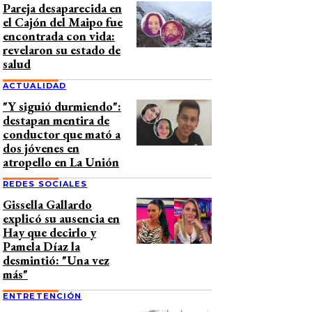
Pareja desaparecida en
el Cajón del Maipo fue
encontrada con vida:
revelaron su estado de
salud
ACTUALIDAD
"Y siguió durmiendo":
destapan mentira de
conductor que mató a
dos jóvenes en
atropello en La Unión
REDES SOCIALES
Gissella Gallardo
explicó su ausencia en
Hay que decirlo y
Pamela Díaz la
desmintió: "Una vez
más"
ENTRETENCIÓN