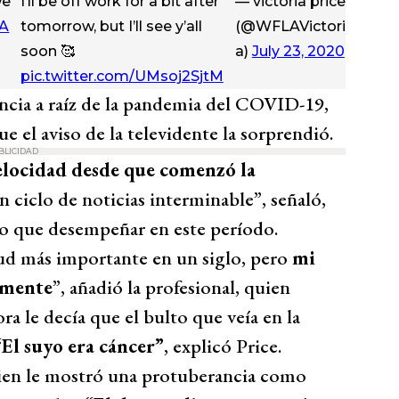
we
I’ll be off work for a bit after
— victoria price
A
tomorrow, but I’ll see y’all
(@WFLAVictori
soon 🥰
a)
July 23, 2020
pic.twitter.com/UMsoj2SjtM
ncia a raíz de la pandemia del COVID-19,
que el aviso de la televidente la sorprendió.
BLICIDAD
elocidad desde que comenzó la
 ciclo de noticias interminable”, señaló,
do que desempeñar en este período.
lud más importante en un siglo, pero
mi
i mente
”, añadió la profesional, quien
ra le decía que el bulto que veía en la
“El suyo era cáncer”
, explicó Price.
quien le mostró una protuberancia como