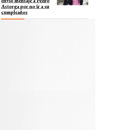
envió mensaje a Pedro
Astorga por no ir a su
cumpleaños