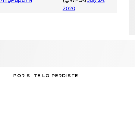
co/1fIgPBpDYN
(@WFLA)
July 24,
2020
POR SI TE LO PERDISTE