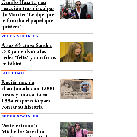
Camilo Huerta y su
reacción tras disculpas
de Marité: "Le dije que
le firmaba el papel que
quisiera"
REDES SOCIALES
A sus 65 años: Sandra
O'Ryan volvió a las
redes "feliz" y con fotos
en bikini
SOCIEDAD
Recién nacida
abandonada con 1.000
pesos y una carta en
1994 reapareció para
contar su historia
REDES SOCIALES
"Se te extrañó":
Michelle Carvalho