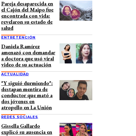
Pareja desaparecida en
el Cajón del Maipo fue
encontrada con vida:
revelaron su estado de
salud
ENTRETENCIÓN
Daniela Ramírez
amenazó con demandar
a doctora que usó viral
video de su actuación
ACTUALIDAD
"Y siguió durmiendo":
destapan mentira de
conductor que mató a
dos jóvenes en
atropello en La Unión
REDES SOCIALES
Gissella Gallardo
explicó su ausencia en