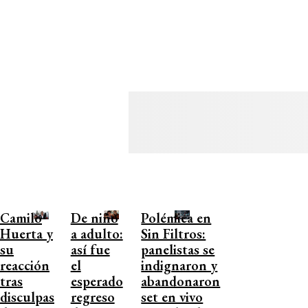
Camilo
De niño
Polémica en
Huerta y
a adulto:
Sin Filtros:
su
así fue
panelistas se
reacción
el
indignaron y
tras
esperado
abandonaron
disculpas
regreso
set en vivo