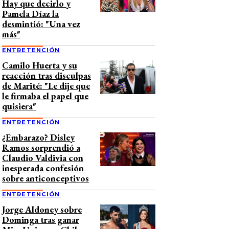
Hay que decirlo y
Pamela Díaz la
desmintió: "Una vez
más"
ENTRETENCIÓN
Camilo Huerta y su
reacción tras disculpas
de Marité: "Le dije que
le firmaba el papel que
quisiera"
ENTRETENCIÓN
¿Embarazo? Disley
Ramos sorprendió a
Claudio Valdivia con
inesperada confesión
sobre anticonceptivos
ENTRETENCIÓN
Jorge Aldoney sobre
Dominga tras ganar