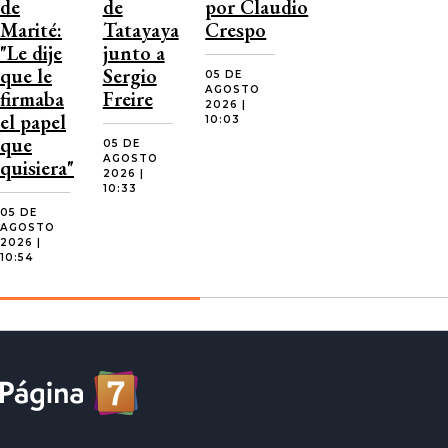
de
de
por Claudio
Marité:
Tatayaya
Crespo
"Le dije
junto a
que le
Sergio
05 DE
AGOSTO
firmaba
Freire
2026 |
el papel
10:03
que
05 DE
AGOSTO
quisiera"
2026 |
10:33
05 DE
AGOSTO
2026 |
10:54