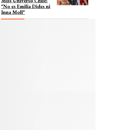
Miss Universo Chile:
"No es Emilia Dides ni
Inna Moll"