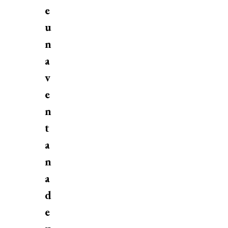
e
u
n
a
v
e
n
t
a
n
a
d
e