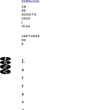
PEÑALOZA
28
DE
AGOSTO
2025
|
13:04
CAPTURAS
DE
X
L
a
t
r
a
v
e