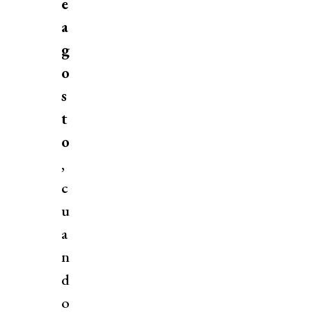
e
a
g
o
s
t
o
,
c
u
a
n
d
o