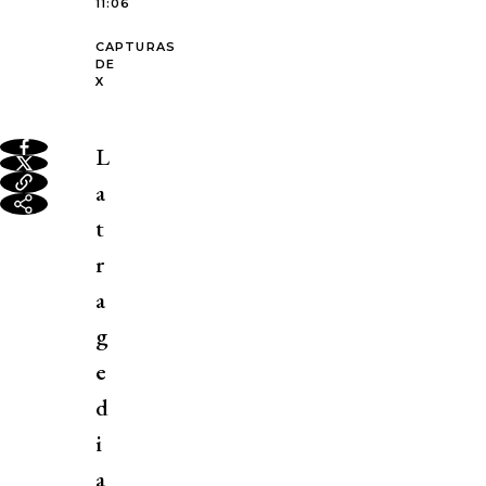
11:06
CAPTURAS
DE
X
L
a
t
r
a
g
e
d
i
a