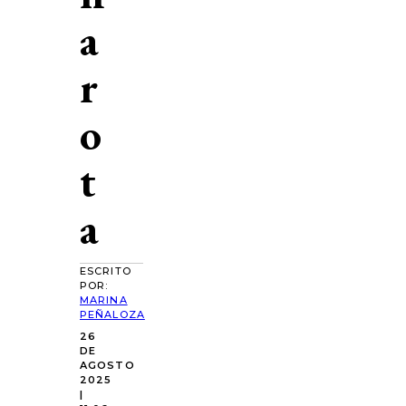
a
r
o
t
a
ESCRITO
POR:
MARINA
PEÑALOZA
26
DE
AGOSTO
2025
|