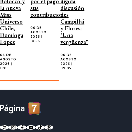
Bolocco y
por el pago de
álgida
la nueva
sus
discusión
Miss
contribuciones
de
Universo
Campillai
Chile,
y Flores:
06 DE
AGOSTO
Dominga
"Una
2026 |
López
vergüenza"
10:56
06 DE
06 DE
AGOSTO
AGOSTO
2026 |
2026 |
11:05
09:05