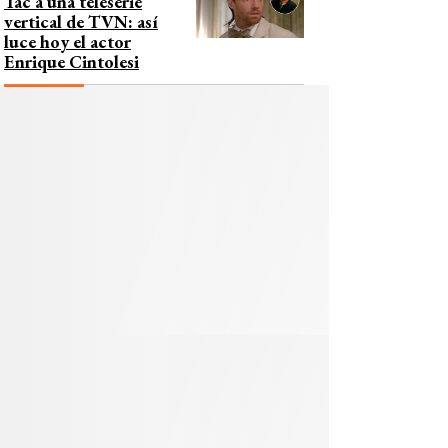
Tac a una teleserie
vertical de TVN: así
luce hoy el actor
Enrique Cintolesi