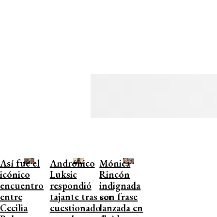
Así fue el
Andrónico
Mónica
icónico
Luksic
Rincón
encuentro
respondió
indignada
entre
tajante tras ser
con frase
Cecilia
cuestionado
lanzada en