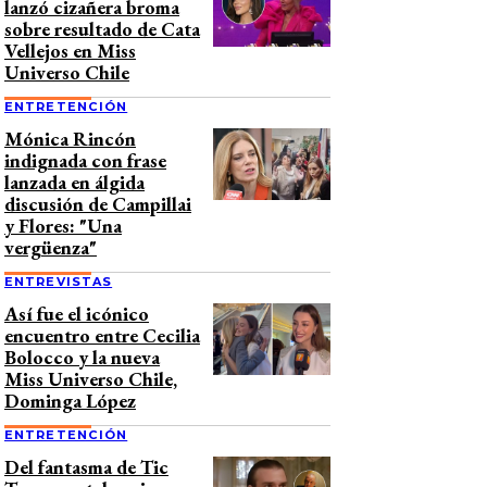
lanzó cizañera broma
sobre resultado de Cata
Vellejos en Miss
Universo Chile
ENTRETENCIÓN
Mónica Rincón
indignada con frase
lanzada en álgida
discusión de Campillai
y Flores: "Una
vergüenza"
ENTREVISTAS
Así fue el icónico
encuentro entre Cecilia
Bolocco y la nueva
Miss Universo Chile,
Dominga López
ENTRETENCIÓN
Del fantasma de Tic