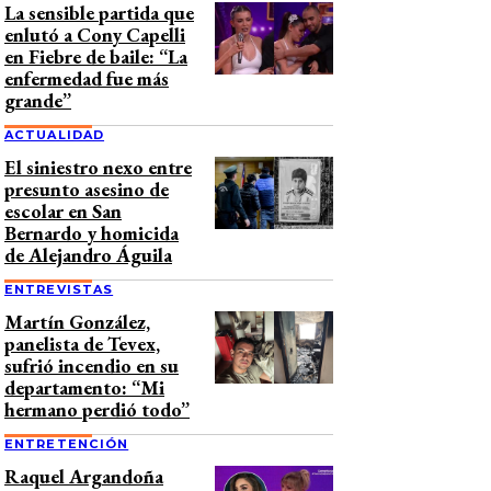
La sensible partida que
enlutó a Cony Capelli
en Fiebre de baile: “La
enfermedad fue más
grande”
ACTUALIDAD
El siniestro nexo entre
presunto asesino de
escolar en San
Bernardo y homicida
de Alejandro Águila
ENTREVISTAS
Martín González,
panelista de Tevex,
sufrió incendio en su
departamento: “Mi
hermano perdió todo”
ENTRETENCIÓN
Raquel Argandoña