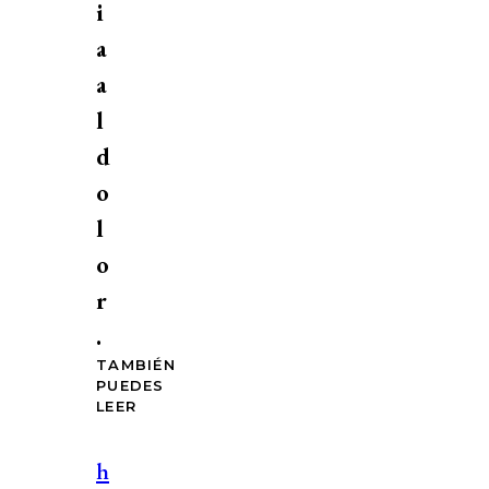
i
a
a
l
d
o
l
o
r
.
TAMBIÉN
PUEDES
LEER