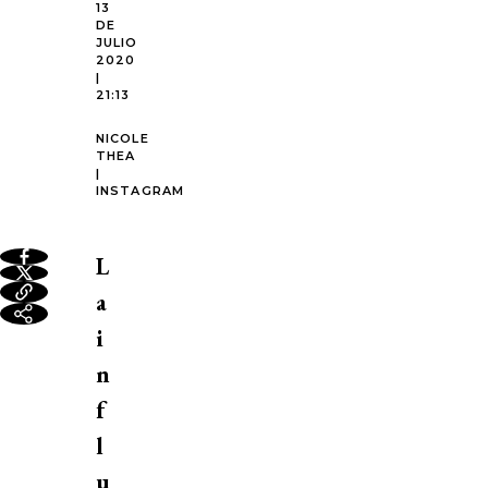
13
DE
JULIO
2020
|
21:13
NICOLE
THEA
|
INSTAGRAM
L
a
i
n
f
l
u