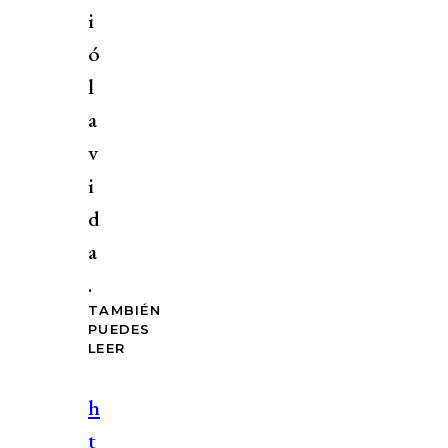
i
ó
l
a
v
i
d
a
.
TAMBIÉN
PUEDES
LEER