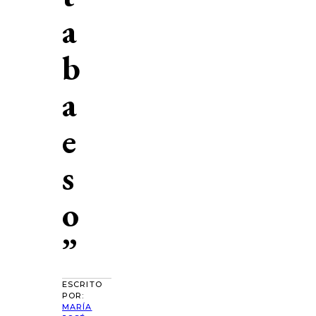
a
b
a
e
s
o
”
ESCRITO
POR:
MARÍA