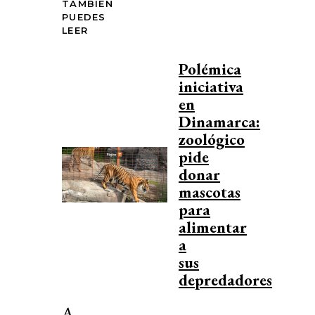
TAMBIÉN
PUEDES
LEER
Polémica
iniciativa
en
Dinamarca:
zoológico
pide
donar
mascotas
para
alimentar
a
sus
depredadores
A