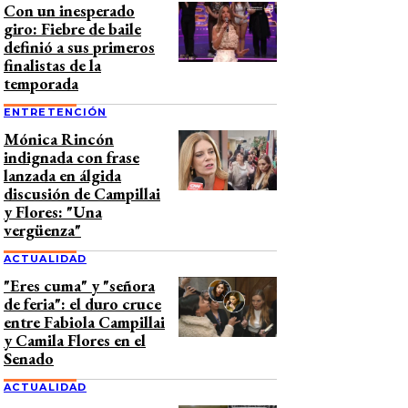
Con un inesperado
giro: Fiebre de baile
definió a sus primeros
finalistas de la
temporada
ENTRETENCIÓN
Mónica Rincón
indignada con frase
lanzada en álgida
discusión de Campillai
y Flores: "Una
vergüenza"
ACTUALIDAD
"Eres cuma" y "señora
de feria": el duro cruce
entre Fabiola Campillai
y Camila Flores en el
Senado
ACTUALIDAD