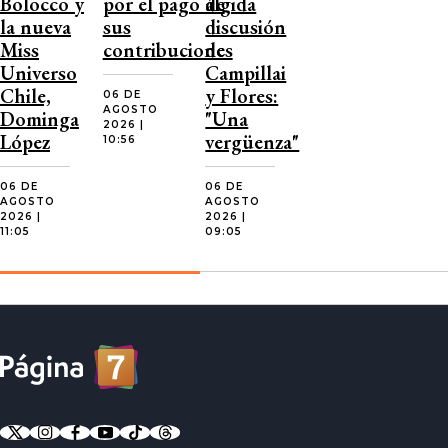
Bolocco y
por el pago de
álgida
la nueva
sus
discusión
Miss
contribuciones
de
Universo
Campillai
Chile,
y Flores:
06 DE
AGOSTO
Dominga
"Una
2026 |
López
vergüenza"
10:56
06 DE
06 DE
AGOSTO
AGOSTO
2026 |
2026 |
11:05
09:05