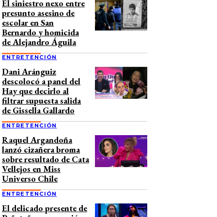
El siniestro nexo entre
presunto asesino de
escolar en San
Bernardo y homicida
de Alejandro Águila
ENTRETENCIÓN
Dani Aránguiz
descolocó a panel del
Hay que decirlo al
filtrar supuesta salida
de Gissella Gallardo
ENTRETENCIÓN
Raquel Argandoña
lanzó cizañera broma
sobre resultado de Cata
Vellejos en Miss
Universo Chile
ENTRETENCIÓN
El delicado presente de