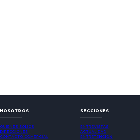
NOSOTROS
SECCIONES
QUIÉNES SOMOS
ENTREVISTAS
DIRECCIONES
ACTUALIDAD
CONTACTO COMERCIAL
ENTRETENCIÓN