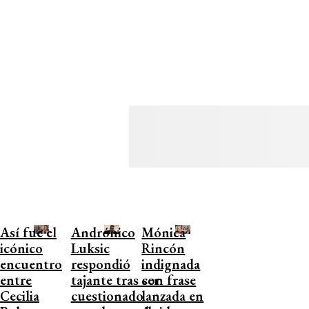
Así fue el
Andrónico
Mónica
icónico
Luksic
Rincón
encuentro
respondió
indignada
entre
tajante tras ser
con frase
Cecilia
cuestionado
lanzada en