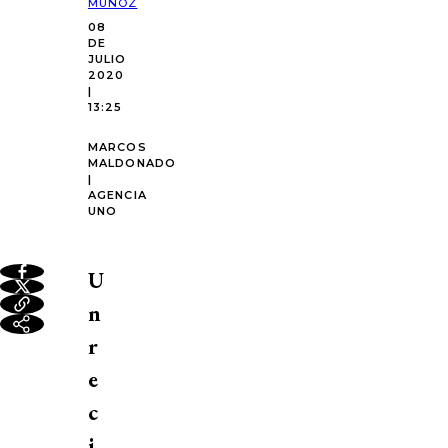
MUÑOZ
08
DE
JULIO
2020
|
13:25
MARCOS
MALDONADO
|
AGENCIA
UNO
U
n
r
e
c
i