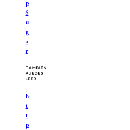
p
S
u
g
a
r
.
TAMBIÉN
PUEDES
LEER