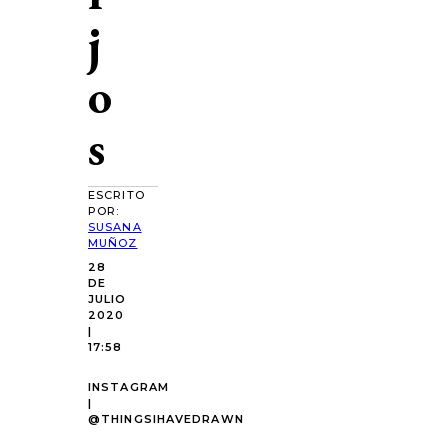
j
o
s
ESCRITO
POR:
SUSANA
MUÑOZ
28
DE
JULIO
2020
|
17:58
INSTAGRAM
|
@THINGSIHAVEDRAWN