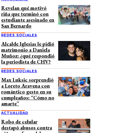
Revelan qué motivó
riña que terminó con
estudiante asesinado en
San Bernardo
REDES SOCIALES
Alcalde Iglesias le pidió
matrimonio a Daniela
Muñoz: ¿qué respondió
la periodista de CHV?
REDES SOCIALES
Max Luksic sorprendió
a Loreto Aravena con
romántico gesto en su
cumpleaños: “Cómo no
amarte”
ACTUALIDAD
Robo de celular
destapó abusos contra