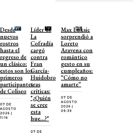
Desde
Líder de
Max Luksic
nuevos
La
sorprendió a
rostros
Cofradía
Loreto
hasta el
cargó
Aravena con
regreso de
contra
romántico
un clásico:
Fran
gesto en su
estos son los
García-
cumpleaños:
primeros
Huidobro
“Cómo no
participantes
tras
amarte”
de Coliseo
críticas:
"¿Quién
07 DE
AGOSTO
se cree
07 DE
2026 |
AGOSTO
esta
09:39
2026 |
hue…?"
11:16
07 DE