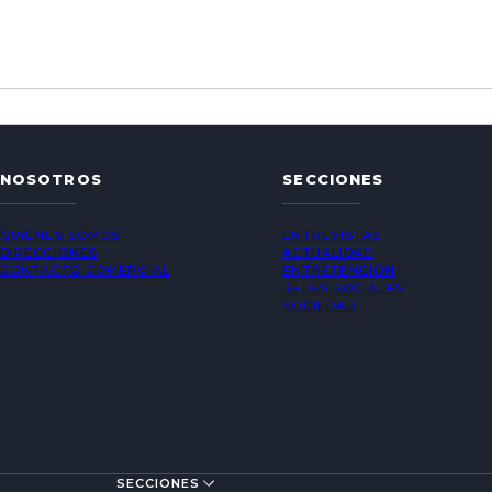
NOSOTROS
SECCIONES
QUIÉNES SOMOS
ENTREVISTAS
DIRECCIONES
ACTUALIDAD
CONTACTO COMERCIAL
ENTRETENCIÓN
REDES SOCIALES
SOCIEDAD
SECCIONES