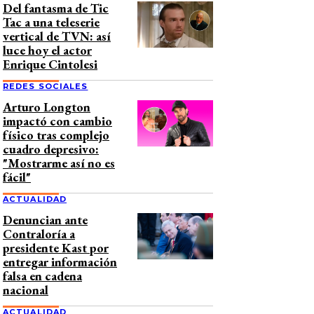
Del fantasma de Tic
Tac a una teleserie
vertical de TVN: así
luce hoy el actor
Enrique Cintolesi
REDES SOCIALES
Arturo Longton
impactó con cambio
físico tras complejo
cuadro depresivo:
"Mostrarme así no es
fácil"
ACTUALIDAD
Denuncian ante
Contraloría a
presidente Kast por
entregar información
falsa en cadena
nacional
ACTUALIDAD