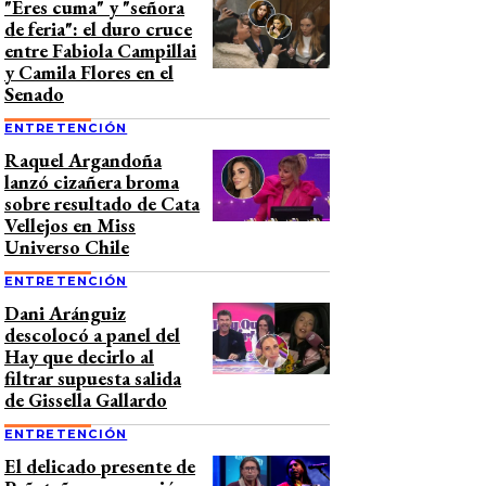
"Eres cuma" y "señora
de feria": el duro cruce
entre Fabiola Campillai
y Camila Flores en el
Senado
ENTRETENCIÓN
Raquel Argandoña
lanzó cizañera broma
sobre resultado de Cata
Vellejos en Miss
Universo Chile
ENTRETENCIÓN
Dani Aránguiz
descolocó a panel del
Hay que decirlo al
filtrar supuesta salida
de Gissella Gallardo
ENTRETENCIÓN
El delicado presente de