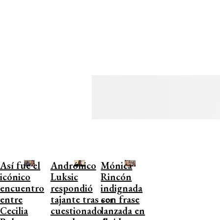
Así fue el
Andrónico
Mónica
icónico
Luksic
Rincón
encuentro
respondió
indignada
entre
tajante tras ser
con frase
Cecilia
cuestionado
lanzada en