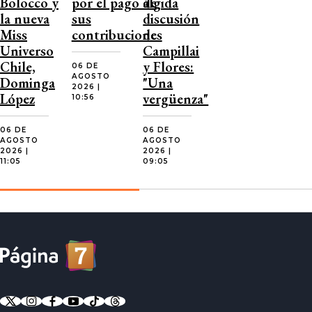
Bolocco y
por el pago de
álgida
la nueva
sus
discusión
Miss
contribuciones
de
Universo
Campillai
Chile,
y Flores:
06 DE
AGOSTO
Dominga
"Una
2026 |
López
vergüenza"
10:56
06 DE
06 DE
AGOSTO
AGOSTO
2026 |
2026 |
11:05
09:05