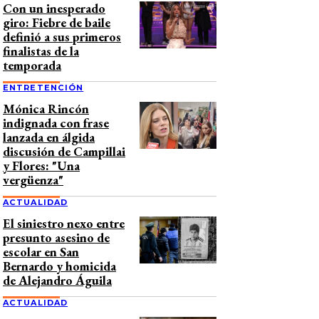
Con un inesperado
giro: Fiebre de baile
definió a sus primeros
finalistas de la
temporada
ENTRETENCIÓN
Mónica Rincón
indignada con frase
lanzada en álgida
discusión de Campillai
y Flores: "Una
vergüenza"
ACTUALIDAD
El siniestro nexo entre
presunto asesino de
escolar en San
Bernardo y homicida
de Alejandro Águila
ACTUALIDAD