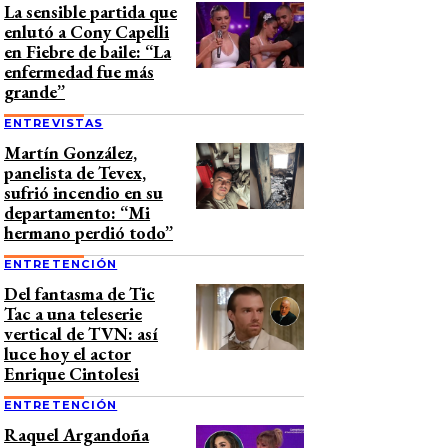
La sensible partida que
enlutó a Cony Capelli
en Fiebre de baile: “La
enfermedad fue más
grande”
ENTREVISTAS
Martín González,
panelista de Tevex,
sufrió incendio en su
departamento: “Mi
hermano perdió todo”
ENTRETENCIÓN
Del fantasma de Tic
Tac a una teleserie
vertical de TVN: así
luce hoy el actor
Enrique Cintolesi
ENTRETENCIÓN
Raquel Argandoña