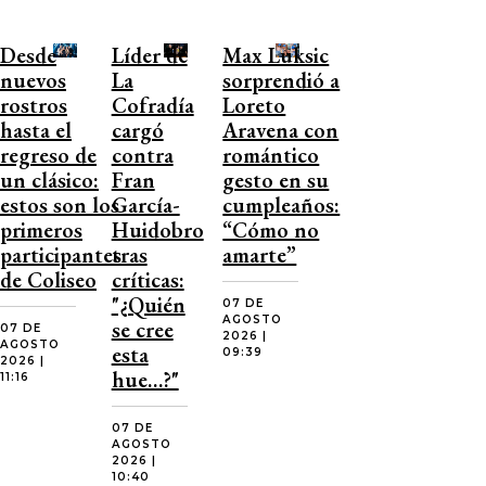
Desde
Líder de
Max Luksic
nuevos
La
sorprendió a
rostros
Cofradía
Loreto
hasta el
cargó
Aravena con
regreso de
contra
romántico
un clásico:
Fran
gesto en su
estos son los
García-
cumpleaños:
primeros
Huidobro
“Cómo no
participantes
tras
amarte”
de Coliseo
críticas:
"¿Quién
07 DE
AGOSTO
se cree
07 DE
2026 |
AGOSTO
esta
09:39
2026 |
hue…?"
11:16
07 DE
AGOSTO
2026 |
10:40