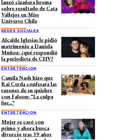
lanzó cizañera broma
sobre resultado de Cata
Vallejos en Miss
Universo Chile
REDES SOCIALES
Alcalde Iglesias le pidió
matrimonio a Daniela
Muñoz: ¿qué respondió
la periodista de CHV?
ENTRETENCIÓN
Camila Nash hizo que
Rai Cerda confesara las
razones de su quiebre
con Faloon: "La culpa
fue..."
ENTRETENCIÓN
Mujer se casó con
primo y ahora busca
divorcio tras 39 años