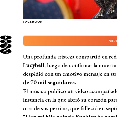
FACEBOOK
VER
Resumen automático genera
El vocalista de Lucybell, Claudio Valenzue
Una profunda tristeza compartió en red
perro Buckley, a quien dedicó un emotiv
Lucybell
, luego de confirmar la muerte
a su perrita Bella, fallecida en septiembr
despidió con un emotivo mensaje en su
tristeza por la partida de ambos animales,
de 70 mil seguidores.
reencontrarse con ellos algún día. Sus se
El músico publicó un video acompañad
condolencias. Valenzuela es reconocido po
instancia en la que abrió su corazón par
solista, manteniendo presencia activa en r
otra de sus perritas, que falleció en sep
Desarrollado por 
“Hoy mi hijo peludo Buckley ha part