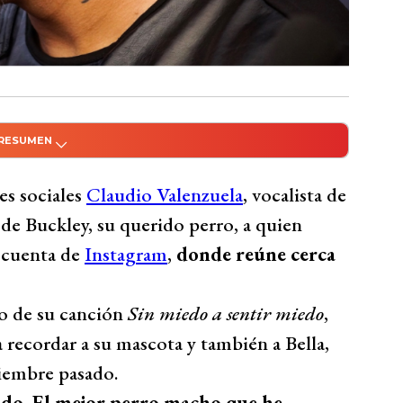
 RESUMEN
do con Inteligencia Artificial
la, lamenta en redes sociales la muerte de su
es sociales
Claudio Valenzuela
, vocalista de
o mensaje en Instagram, recordando también
 de Buckley, su querido perro, a quien
e pasado. Valenzuela expresó su profunda
 cuenta de
Instagram
,
donde reúne cerca
 pero se consuela con la esperanza de
guidores le enviaron mensajes de apoyo y
o de su canción
Sin miedo a sentir miedo
,
r su trabajo con Lucybell y su carrera
a recordar a su mascota y también a Bella,
edes sociales.
tiembre pasado.
Bío Bío Comunicaciones
ido. El mejor perro macho que he