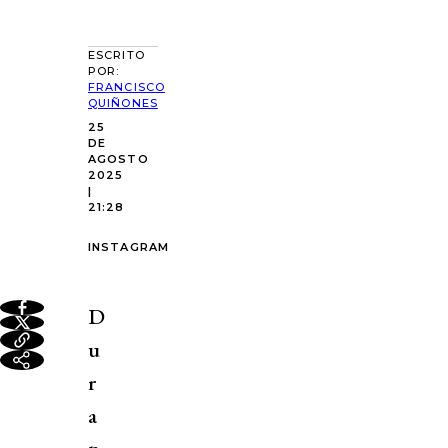
ESCRITO
POR:
FRANCISCO
QUIÑONES
25
DE
AGOSTO
2025
|
21:28
INSTAGRAM
D
u
r
a