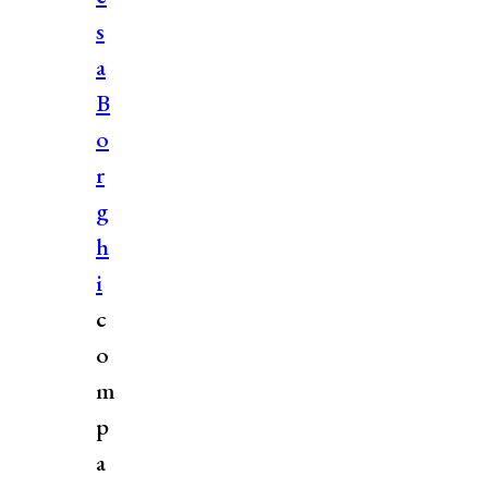
s
a
B
o
r
g
h
i
c
o
m
p
a