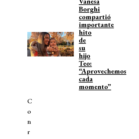
Vanesa
Borghi
compartió
importante
hito
de
su
hijo
Teo:
“Aprovechemos
cada
momento”
C
o
n
r