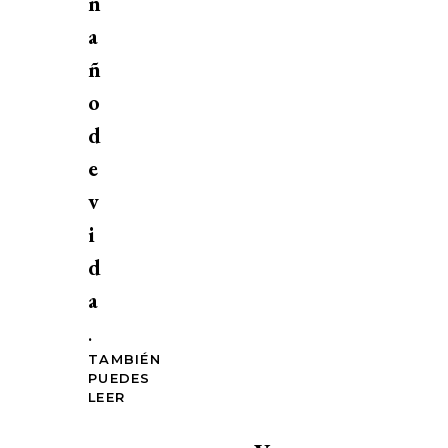
n
a
ñ
o
d
e
v
i
d
a
.
TAMBIÉN
PUEDES
LEER