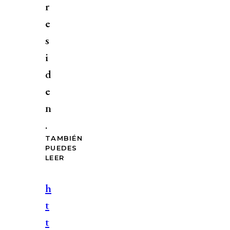
r
e
s
i
d
e
n
.
TAMBIÉN
PUEDES
LEER