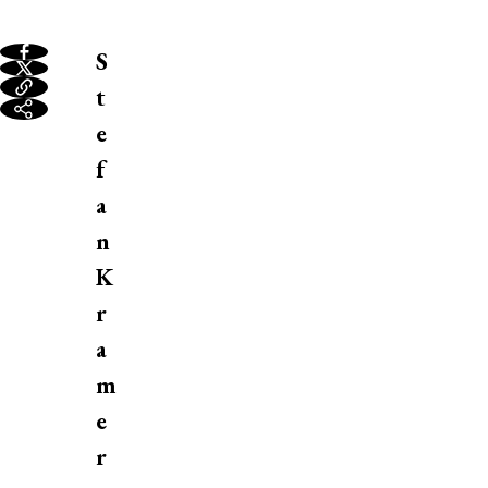
S
t
e
f
a
n
K
r
a
m
e
r