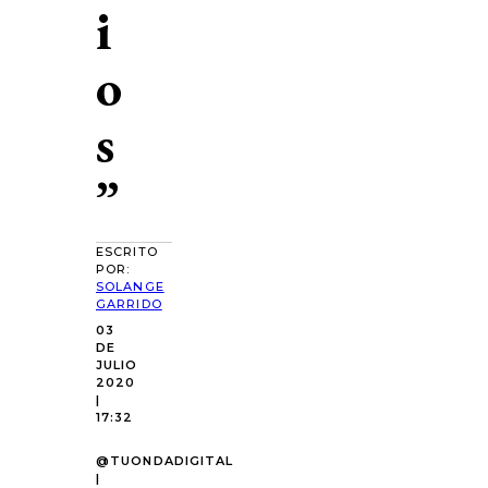
i
o
s
”
ESCRITO
POR:
SOLANGE
GARRIDO
03
DE
JULIO
2020
|
17:32
@TUONDADIGITAL
|