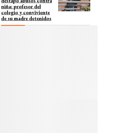
destapó abusos contra
niña: profesor del
colegio y conviviente
de su madre detenidos