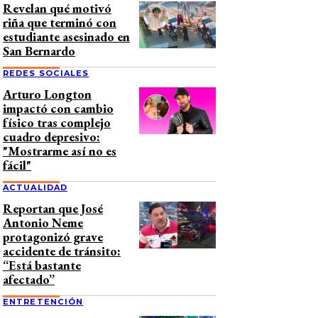
Revelan qué motivó
riña que terminó con
estudiante asesinado en
San Bernardo
REDES SOCIALES
Arturo Longton
impactó con cambio
físico tras complejo
cuadro depresivo:
"Mostrarme así no es
fácil"
ACTUALIDAD
Reportan que José
Antonio Neme
protagonizó grave
accidente de tránsito:
“Está bastante
afectado”
ENTRETENCIÓN