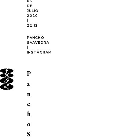
03
DE
JULIO
2020
|
22:12
PANCHO
SAAVEDRA
|
INSTAGRAM
P
a
n
c
h
o
S