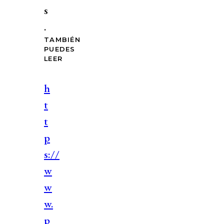
s
.
TAMBIÉN
PUEDES
LEER