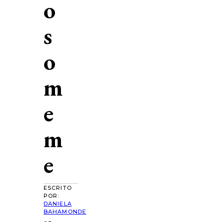
o
s
o
m
e
m
e
ESCRITO
POR:
DANIELA
BAHAMONDE