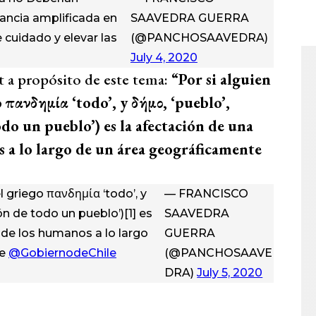
rancia amplificada en
SAAVEDRA GUERRA
 cuidado y elevar las
(@PANCHOSAAVEDRA)
July 4, 2020
 a propósito de este tema:
“Por si alguien
πανδημία ‘todo’, y δήμο, ‘pueblo’,
do un pueblo’)​ es la afectación de una
 a lo largo de un área geográficamente
 griego πανδημία ‘todo’, y
— FRANCISCO
ón de todo un pueblo’)[1]​ es
SAAVEDRA
 de los humanos a lo largo
GUERRA
ce
@GobiernodeChile
(@PANCHOSAAVE
DRA)
July 5, 2020