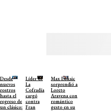
Desde
Líder de
Max Luksic
nuevos
La
sorprendió a
rostros
Cofradía
Loreto
hasta el
cargó
Aravena con
regreso de
contra
romántico
un clásico:
Fran
gesto en su