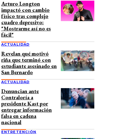
Arturo Longton
impactó con cambio
físico tras complejo
cuadro depresivo:
"Mostrarme así no es
fácil"
ACTUALIDAD
Revelan qué motivó
riña que terminó con
estudiante asesinado en
San Bernardo
ACTUALIDAD
Denuncian ante
Contraloría a
presidente Kast por
entregar información
falsa en cadena
nacional
ENTRETENCIÓN