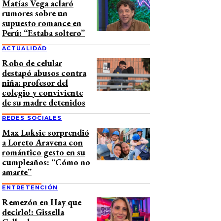
Matías Vega aclaró
rumores sobre un
supuesto romance en
Perú: “Estaba soltero”
ACTUALIDAD
Robo de celular
destapó abusos contra
niña: profesor del
colegio y conviviente
de su madre detenidos
REDES SOCIALES
Max Luksic sorprendió
a Loreto Aravena con
romántico gesto en su
cumpleaños: “Cómo no
amarte”
ENTRETENCIÓN
Remezón en Hay que
decirlo!: Gissella