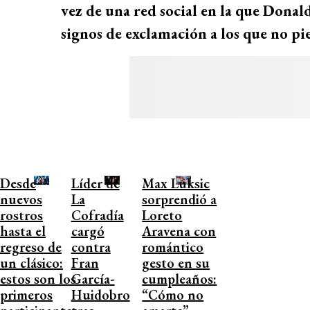
vez de una red social en la que Don
signos de exclamación a los que no pi
Desde
Líder de
Max Luksic
nuevos
La
sorprendió a
rostros
Cofradía
Loreto
hasta el
cargó
Aravena con
regreso de
contra
romántico
un clásico:
Fran
gesto en su
estos son los
García-
cumpleaños:
primeros
Huidobro
“Cómo no