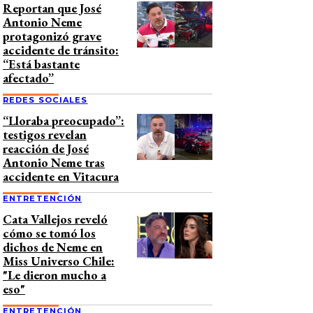
Reportan que José
Antonio Neme
protagonizó grave
accidente de tránsito:
“Está bastante
afectado”
REDES SOCIALES
“Lloraba preocupado”:
testigos revelan
reacción de José
Antonio Neme tras
accidente en Vitacura
ENTRETENCIÓN
Cata Vallejos reveló
cómo se tomó los
dichos de Neme en
Miss Universo Chile:
"Le dieron mucho a
eso"
ENTRETENCIÓN