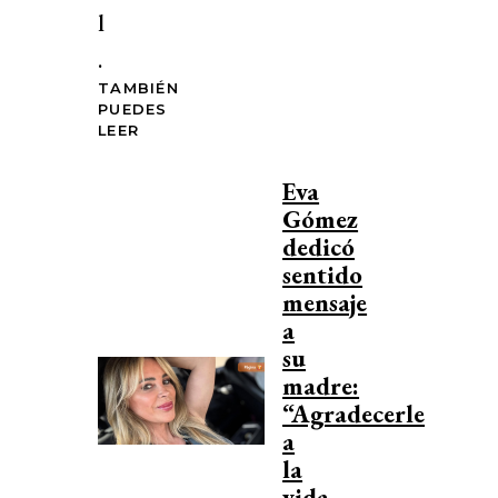
l
.
TAMBIÉN
PUEDES
LEER
Eva
Gómez
dedicó
sentido
mensaje
a
su
madre:
“Agradecerle
a
la
vida