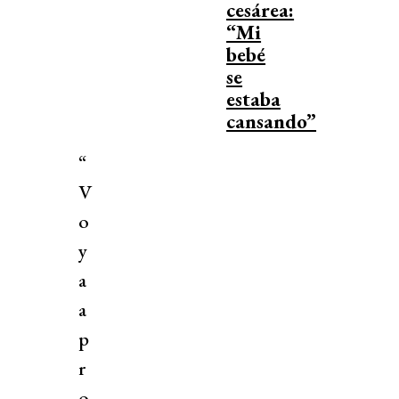
cesárea:
“Mi
bebé
se
estaba
cansando”
“
V
o
y
a
a
p
r
o