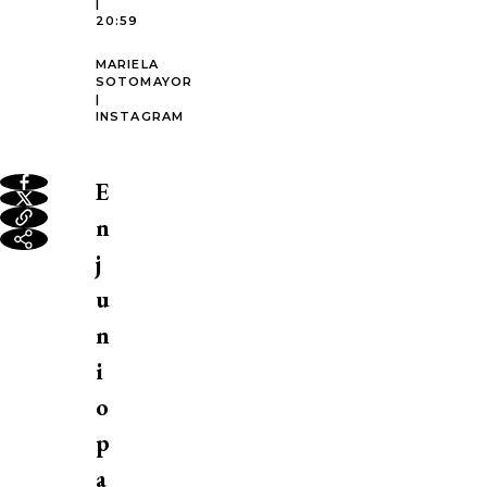
|
20:59
MARIELA
SOTOMAYOR
|
INSTAGRAM
E
n
j
u
n
i
o
p
a