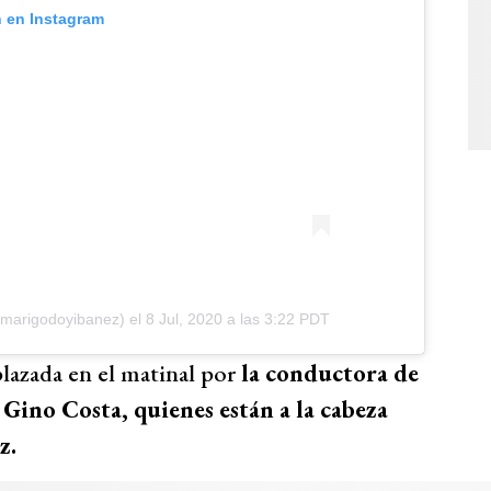
n en Instagram
arigodoyibanez) el
8 Jul, 2020 a las 3:22 PDT
azada en el matinal por
la conductora de
 Gino Costa, quienes están a la cabeza
z.