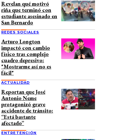
Revelan qué motivó
riña que terminó con
estudiante asesinado en
San Bernardo
REDES SOCIALES
Arturo Longton
impactó con cambio
físico tras complejo
cuadro depresivo:
"Mostrarme así no es
fácil"
ACTUALIDAD
Reportan que José
Antonio Neme
protagonizó grave
accidente de tránsito:
“Está bastante
afectado”
ENTRETENCIÓN