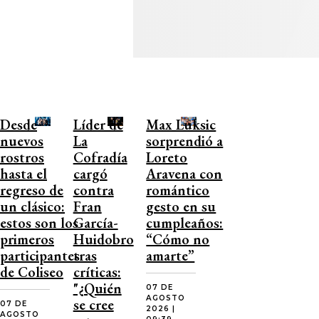
Desde
Líder de
Max Luksic
nuevos
La
sorprendió a
rostros
Cofradía
Loreto
hasta el
cargó
Aravena con
regreso de
contra
romántico
un clásico:
Fran
gesto en su
estos son los
García-
cumpleaños:
primeros
Huidobro
“Cómo no
participantes
tras
amarte”
de Coliseo
críticas:
"¿Quién
07 DE
AGOSTO
se cree
07 DE
2026 |
AGOSTO