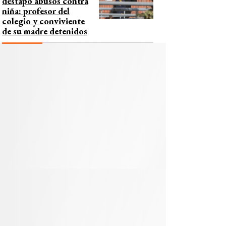
destapó abusos contra
niña: profesor del
colegio y conviviente
de su madre detenidos