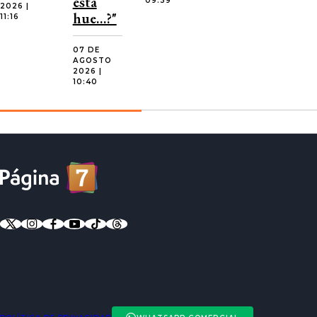
esta
09:39
2026 |
hue…?"
11:16
07 DE
AGOSTO
2026 |
10:40