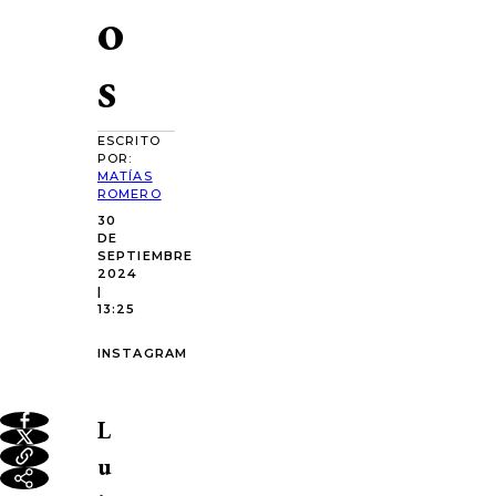
o
s
ESCRITO
POR:
MATÍAS
ROMERO
30
DE
SEPTIEMBRE
2024
|
13:25
INSTAGRAM
L
u