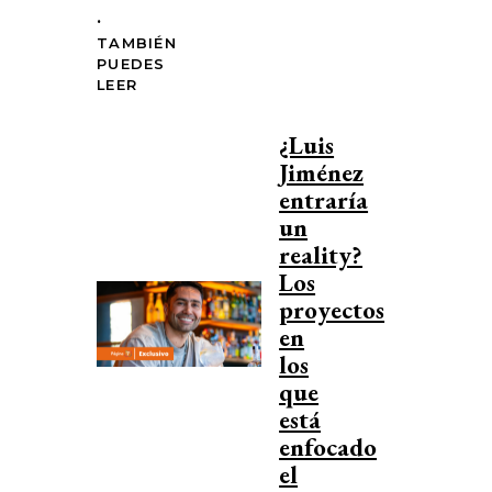
.
TAMBIÉN
PUEDES
LEER
¿Luis
Jiménez
entraría
un
reality?
Los
proyectos
en
los
que
está
enfocado
el