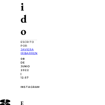
i
d
o
ESCRITO
POR:
JAVIERA
IRIBARREN
08
DE
JUNIO
2022
|
12:57
INSTAGRAM
E