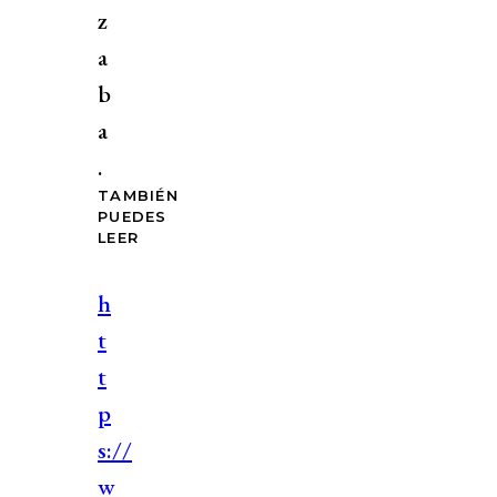
z
a
b
a
.
TAMBIÉN
PUEDES
LEER