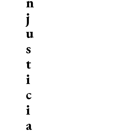
n
j
u
s
t
i
c
i
a