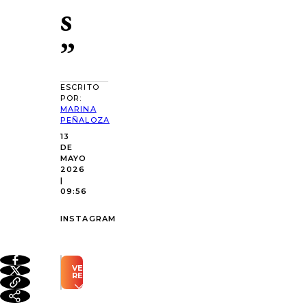
s
”
ESCRITO
POR:
MARINA
PEÑALOZA
13
DE
MAYO
2026
|
09:56
INSTAGRAM
VER
RESUMEN
Resumen