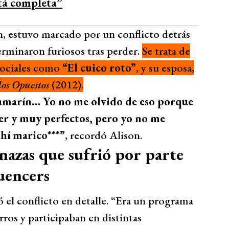
tá completa”
n, estuvo marcado por un conflicto detrás
erminaron furiosos tras perder.
Se trata de
sociales como
“El cuico roto”
, y su esposa,
s Opuestos
(2012).
camarín… Yo no me olvido de eso porque
cer y muy perfectos, pero yo no me
ahí marico***”
, recordó Alison.
azas que sufrió por parte
luencers
 el conflicto en detalle. “Era un programa
ros y participaban en distintas