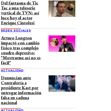
Del fantasma de Tic
Tac a una teleserie
vertical de TVN: así
luce hoy el actor
Enrique Cintolesi
REDES SOCIALES
Arturo Longton
impactó con cambio
físico tras complejo
cuadro depresivo:
"Mostrarme así no es
fácil"
ACTUALIDAD
Denuncian ante
Contraloría a
presidente Kast por
entregar información
falsa en cadena
nacional
ACTUALIDAD