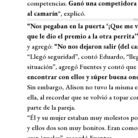
competencias.
Ganó una competidora y
al camarín
“, explicó.
PU
“Nos pegaban en la puerta ‘¡Que me ve
que le dio el premio a la otra perrita’
y agregó:
“No nos dejaron salir (del c
“Llegó seguridad”, contó Eduardo, “lleg
situación”, agregó Fuentes y contó que 
encontrar con ellos y súper buena on
Sin embargo, Alison no tuvo la misma e
ella, al recordar que se volvió a topar 
parte de la pareja.
“Él y su mujer estaban muy molestos p
y ellos dos son muy bonitos. Eran como B
eran iguales”, recordó Fuentes.