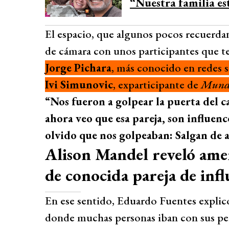
“Nuestra familia es
El espacio, que algunos pocos recuerda
de cámara con unos participantes que t
Jorge Pichara
, más conocido en redes 
Ivi Simunovic
, exparticipante de
Mundo
“Nos fueron a golpear la puerta del 
ahora veo que esa pareja, son influen
olvido que nos golpeaban: Salgan de 
Alison Mandel reveló amen
de conocida pareja de inf
En ese sentido, Eduardo Fuentes explicó
donde muchas personas iban con sus per