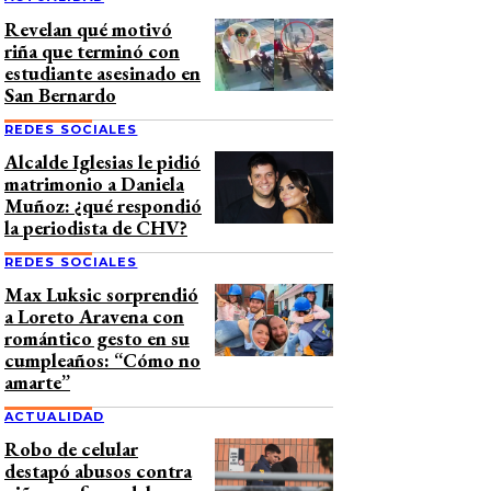
Revelan qué motivó
riña que terminó con
estudiante asesinado en
San Bernardo
REDES SOCIALES
Alcalde Iglesias le pidió
matrimonio a Daniela
Muñoz: ¿qué respondió
la periodista de CHV?
REDES SOCIALES
Max Luksic sorprendió
a Loreto Aravena con
romántico gesto en su
cumpleaños: “Cómo no
amarte”
ACTUALIDAD
Robo de celular
destapó abusos contra