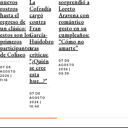
nuevos
La
sorprendió a
rostros
Cofradía
Loreto
hasta el
cargó
Aravena con
regreso de
contra
romántico
un clásico:
Fran
gesto en su
estos son los
García-
cumpleaños:
primeros
Huidobro
“Cómo no
participantes
tras
amarte”
de Coliseo
críticas:
"¿Quién
07 DE
AGOSTO
se cree
07 DE
2026 |
AGOSTO
esta
09:39
2026 |
hue…?"
11:16
07 DE
AGOSTO
2026 |
10:40