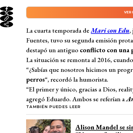
VER
Resumen automático genera
Alison Mandel destapa antiguo conflicto 
La cuarta temporada de
Mari con Edu
,
de la cuarta temporada de Mari con Edu. El
Fuentes, tuvo su segunda emisión prot
“Amores Perros” en 2016, donde la pareja d
destapó un antiguo
conflicto con una 
Simunovic, protagonizó amenazas y agres
La situación se remonta al 2016, cuando
perder la competencia. A pesar de que Fu
“¿Sabías que nosotros hicimos un pro
amigable, Mandel recordó la situación co
perros
“, recordó la humorista.
sufridas.
“El primer y único, gracias a Dios, realit
Desarrollado por 
agregó Eduardo. Ambos se referían a
Am
TAMBIÉN PUEDES LEER
Alison Mandel se sin