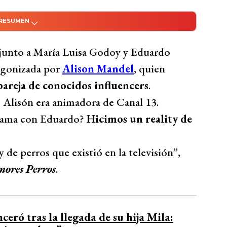
 RESUMEN
do con Inteligencia Artificial
con pareja de influencers durante la emisión
 junto a María Luisa Godoy y Eduardo
 conflicto se remonta al reality de perros
agonizada por
Alison Mandel
, quien
e influencers, Jorge Pichara e Ivi
pareja de conocidos influencers
.
iones hacia Alison y Eduardo Fuentes tras
 Alisón era animadora de Canal 13.
entes se reencontró con la pareja de manera
grama con Eduardo?
Hicimos un reality de
n resentimiento y reveló las amenazas
y de perros que existió en la televisión”,
Bío Bío Comunicaciones
ores Perros
.
ceró tras la llegada de su hija Mila: