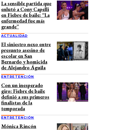
La sensible partida que
enlutó a Cony Capelli
en Fiebre de baile: “La
enfermedad fue más
grande”
ACTUALIDAD
El siniestro nexo entre
presunto asesino de
escolar en San
Bernardo y homicida
de Alejandro Águila
ENTRETENCIÓN
Con un inesperado
giro: Fiebre de baile
definió a sus primeros
finalistas de la
temporada
ENTRETENCIÓN
Mónica Rincón