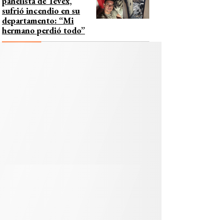
panelista de Tevex,
sufrió incendio en su
departamento: “Mi
hermano perdió todo”