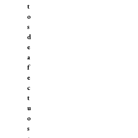
t
o
s
d
e
a
f
e
c
t
u
o
s