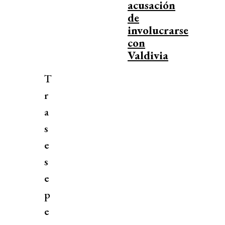
acusación
de
involucrarse
con
Valdivia
T
r
a
s
e
s
e
p
e