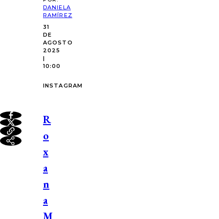
DANIELA
RAMÍREZ
31
DE
AGOSTO
2025
|
10:00
INSTAGRAM
R
o
x
a
n
a
M