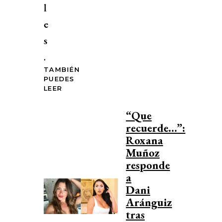
l
e
s
.
TAMBIÉN
PUEDES
LEER
“Que
recuerde…”:
Roxana
Muñoz
responde
a
Dani
Aránguiz
tras