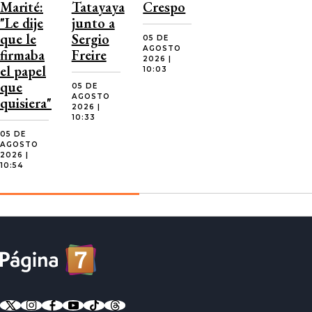
Marité:
Tatayaya
Crespo
"Le dije
junto a
que le
Sergio
05 DE
AGOSTO
firmaba
Freire
2026 |
el papel
10:03
que
05 DE
AGOSTO
quisiera"
2026 |
10:33
05 DE
AGOSTO
2026 |
10:54