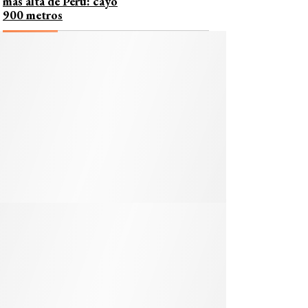
más alta de Perú: cayó
900 metros