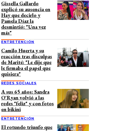
Gissella Gallardo
explicó su ausencia en
Hay que decirlo y
Pamela Díaz la
desmintió: "Una vez
más"
ENTRETENCIÓN
Camilo Huerta y su
reacción tras disculpas
de Marité: "Le dije que
le firmaba el papel que
quisiera"
REDES SOCIALES
A sus 65 años: Sandra
O'Ryan volvió a las
redes "feliz" y con fotos
en bikini
ENTRETENCIÓN
El rotundo triunfo que