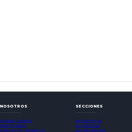
NOSOTROS
SECCIONES
QUIÉNES SOMOS
ENTREVISTAS
DIRECCIONES
ACTUALIDAD
CONTACTO COMERCIAL
ENTRETENCIÓN