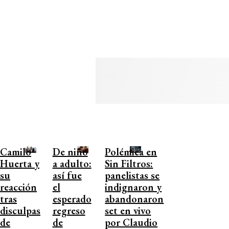
Camilo
De niño
Polémica en
Huerta y
a adulto:
Sin Filtros:
su
así fue
panelistas se
reacción
el
indignaron y
tras
esperado
abandonaron
disculpas
regreso
set en vivo
de
de
por Claudio