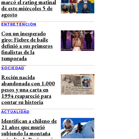
marcó el rating matinal
de este miércoles 5 de
agosto
ENTRETENCIÓN
Con un inesperado
giro: Fiebre de baile
definió a sus primeros
finalistas de la
temporada
SOCIEDAD
Recién nacida
abandonada con 1.000
pesos y una carta en
1994 reapareció para
contar su historia
ACTUALIDAD
Identifican a chileno de
21 años que murió
subiendo la montaña