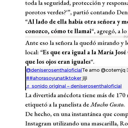
toda la seguridad, protección y responsa
porotos verdes?'”, partió contando Deni
“
Al lado de ella había otra señora y me
conozco, cómo te llamai
“, agregó, a l
PU
Ante eso la señora la quedó mirando y le
local: “
Es que era igual a la María José
que los ojos eran iguales
“.
@deniserosenthaloficial
Te amo @cotemjq 💁
##ahorasoyunatiktoker
jiji
♬ sonido original – deniserosenthaloficial
La divertida anécdota tiene más de 170 m
etiquetó a la panelista de
Mucho Gusto
.
De hecho, en una instantánea que compa
Instagram utilizando una mascarilla, Ro