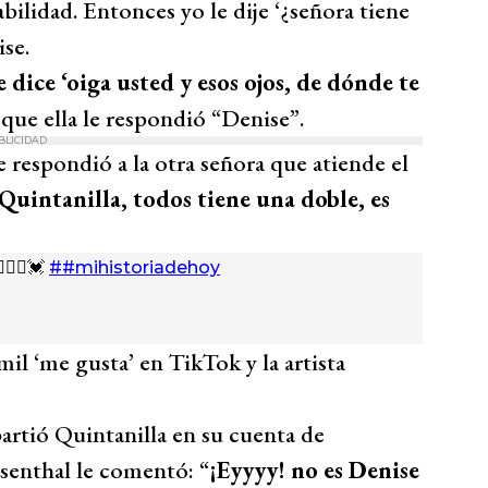
bilidad. Entonces yo le dije ‘¿señora tiene
se.
 dice ‘oiga usted y esos ojos, de dónde te
o que ella le respondió “Denise”.
BLICIDAD
 respondió a la otra señora que atiende el
 Quintanilla, todos tiene una doble, es
‍♀️💓
##mihistoriadehoy
il ‘me gusta’ en TikTok y la artista
rtió Quintanilla en su cuenta de
senthal le comentó: “
¡Eyyyy! no es Denise