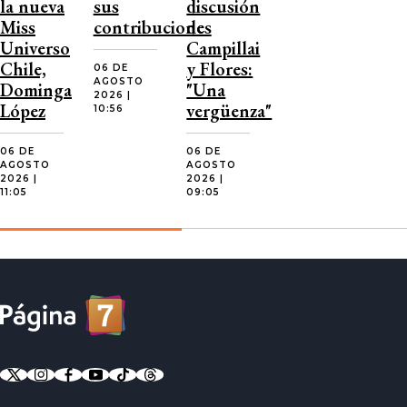
la nueva
sus
discusión
Miss
contribuciones
de
Universo
Campillai
Chile,
y Flores:
06 DE
AGOSTO
Dominga
"Una
2026 |
López
vergüenza"
10:56
06 DE
06 DE
AGOSTO
AGOSTO
2026 |
2026 |
11:05
09:05