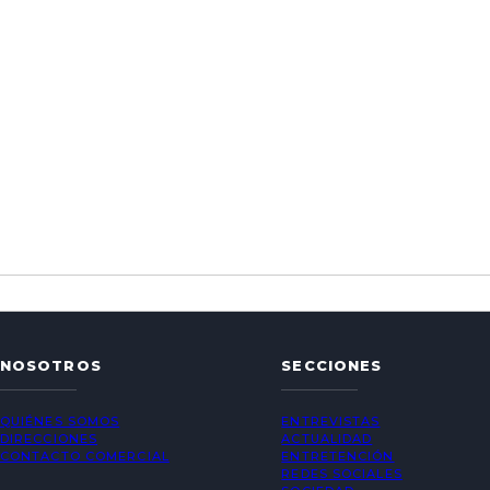
NOSOTROS
SECCIONES
QUIÉNES SOMOS
ENTREVISTAS
DIRECCIONES
ACTUALIDAD
CONTACTO COMERCIAL
ENTRETENCIÓN
REDES SOCIALES