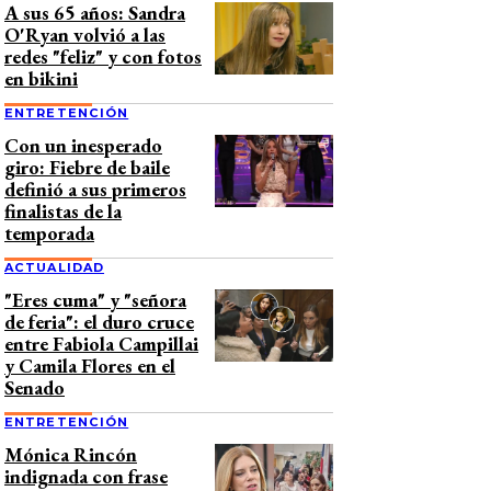
A sus 65 años: Sandra
O'Ryan volvió a las
redes "feliz" y con fotos
en bikini
ENTRETENCIÓN
Con un inesperado
giro: Fiebre de baile
definió a sus primeros
finalistas de la
temporada
ACTUALIDAD
"Eres cuma" y "señora
de feria": el duro cruce
entre Fabiola Campillai
y Camila Flores en el
Senado
ENTRETENCIÓN
Mónica Rincón
indignada con frase