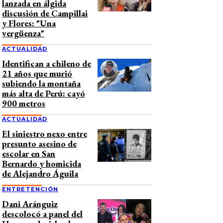
lanzada en álgida
discusión de Campillai
y Flores: "Una
vergüenza"
ACTUALIDAD
Identifican a chileno de
21 años que murió
subiendo la montaña
más alta de Perú: cayó
900 metros
ACTUALIDAD
El siniestro nexo entre
presunto asesino de
escolar en San
Bernardo y homicida
de Alejandro Águila
ENTRETENCIÓN
Dani Aránguiz
descolocó a panel del