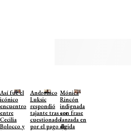
Así fue el
Andrónico
Mónica
icónico
Luksic
Rincón
encuentro
respondió
indignada
entre
tajante tras ser
con frase
Cecilia
cuestionado
lanzada en
Bolocco y
por el pago de
álgida