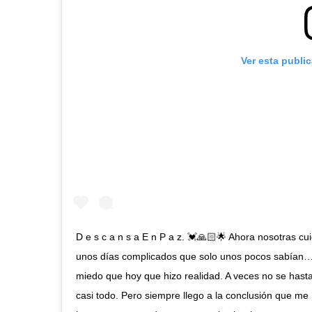
Ver esta publi
D e s c a n s a E n P a z. 💓🙏🏻🌟 Ahora nosotras cu
unos días complicados que solo unos pocos sabían…
miedo que hoy que hizo realidad. A veces no se hast
casi todo. Pero siempre llego a la conclusión que me