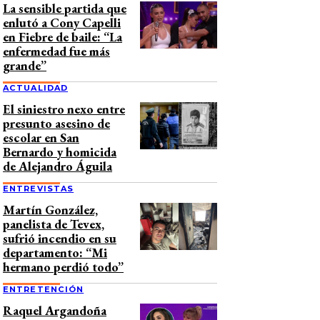
La sensible partida que
enlutó a Cony Capelli
en Fiebre de baile: “La
enfermedad fue más
grande”
ACTUALIDAD
El siniestro nexo entre
presunto asesino de
escolar en San
Bernardo y homicida
de Alejandro Águila
ENTREVISTAS
Martín González,
panelista de Tevex,
sufrió incendio en su
departamento: “Mi
hermano perdió todo”
ENTRETENCIÓN
Raquel Argandoña