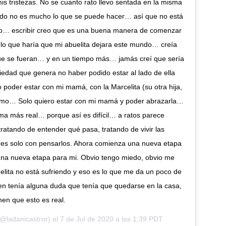
s tristezas. No se cuanto rato llevo sentada en la misma
ndo no es mucho lo que se puede hacer… así que no está
do… escribir creo que es una buena manera de comenzar
 lo que haría que mi abuelita dejara este mundo… creía
ue se fueran… y en un tiempo más… jamás creí que sería
ansiedad que genera no haber podido estar al lado de ella
poder estar con mi mamá, con la Marcelita (su otra hija,
rísimo… Solo quiero estar con mi mamá y poder abrazarla…
ma más real… porque así es difícil… a ratos parece
tratando de entender qué pasa, tratando de vivir las
res solo con pensarlos. Ahora comienza una nueva etapa
 una nueva etapa para mi. Obvio tengo miedo, obvio me
ita no está sufriendo y eso es lo que me da un poco de
en tenía alguna duda que tenía que quedarse en la casa,
nen que esto es real.
@ladanicastror) el
7 de Jul de 2020 a las 1:39 PDT