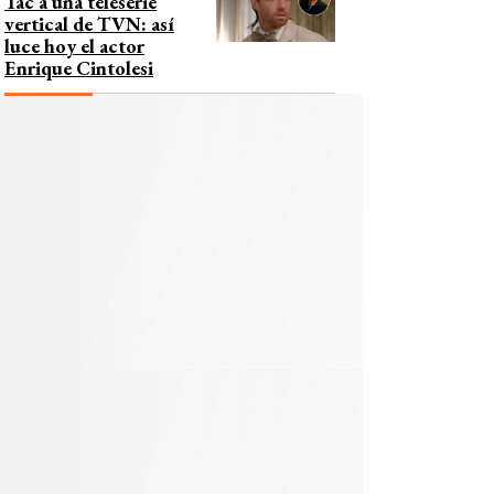
Tac a una teleserie
vertical de TVN: así
luce hoy el actor
Enrique Cintolesi