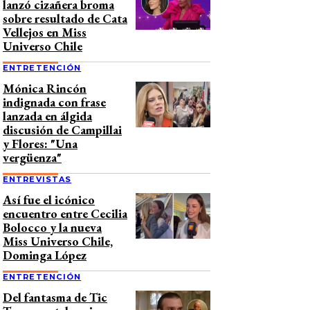
lanzó cizañera broma
sobre resultado de Cata
Vellejos en Miss
Universo Chile
ENTRETENCIÓN
Mónica Rincón
indignada con frase
lanzada en álgida
discusión de Campillai
y Flores: "Una
vergüenza"
ENTREVISTAS
Así fue el icónico
encuentro entre Cecilia
Bolocco y la nueva
Miss Universo Chile,
Dominga López
ENTRETENCIÓN
Del fantasma de Tic