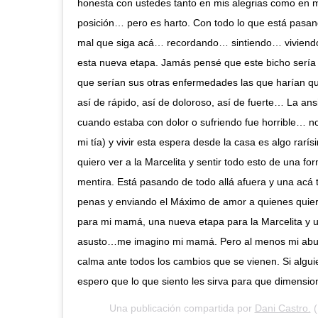
honesta con ustedes tanto en mis alegrias como en mi
posición… pero es harto. Con todo lo que está pasa
mal que siga acá… recordando… sintiendo… vivien
esta nueva etapa. Jamás pensé que este bicho sería
que serían sus otras enfermedades las que harían q
así de rápido, así de doloroso, así de fuerte… La 
cuando estaba con dolor o sufriendo fue horrible… no 
mi tía) y vivir esta espera desde la casa es algo ra
quiero ver a la Marcelita y sentir todo esto de una for
mentira. Está pasando de todo allá afuera y una acá 
penas y enviando el Máximo de amor a quienes quie
para mi mamá, una nueva etapa para la Marcelita y
asusto…me imagino mi mamá. Pero al menos mi abuel
calma ante todos los cambios que se vienen. Si algui
espero que lo que siento les sirva para que dimensio
Una publicación compartida por
Dani Castro.
(