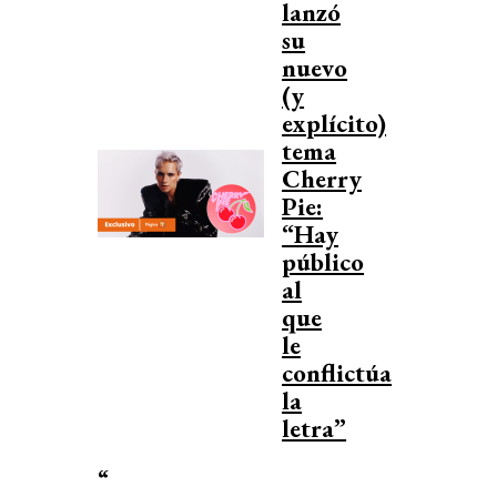
lanzó
su
nuevo
(y
explícito)
tema
Cherry
Pie:
“Hay
público
al
que
le
conflictúa
la
letra”
“