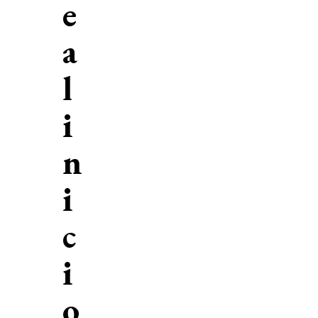
e
a
l
i
n
i
c
i
o