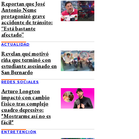
Reportan que José
Antonio Neme
protagonizó grave
accidente de tránsito:
“Está bastante
afectado”
ACTUALIDAD
Revelan qué motivó
riña que terminó con
estudiante asesinado en
San Bernardo
REDES SOCIALES
Arturo Longton
impactó con cambio
físico tras complejo
cuadro depresivo:
"Mostrarme así no es
fácil"
ENTRETENCIÓN