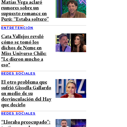
Matías Vega aclaró
rumores sobre un
supuesto romance en
Perú: “Estaba soltero”
ENTRETENCIÓN
Cata Vallejos reveló
cómo se tomó los
dichos de Neme en
Miss Universo Chile:
"Le dieron mucho a
eso"
REDES SOCIALES
El otro problema que
sufrió Gissella Gallardo
en medio de su
desvinculación del Hay
que decirlo
REDES SOCIALES
“Lloraba preocupado”: