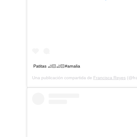
Patitas 🦶🏻🦶🏻#amalia
Una publicación compartida de
Francisca Reyes
(@fra