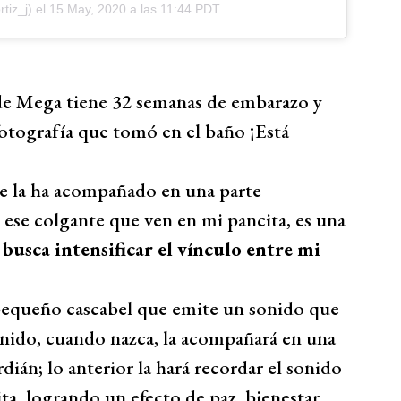
tiz_j) el
15 May, 2020 a las 11:44 PDT
 de Mega tiene 32 semanas de embarazo y
otografía que tomó en el baño ¡Está
e la ha acompañado en una parte
 ese colgante que ven en mi pancita, es una
busca intensificar el vínculo entre mi
n pequeño cascabel que emite un sonido que
onido, cuando nazca, la acompañará en una
ián; lo anterior la hará recordar el sonido
ita, logrando un efecto de paz, bienestar,