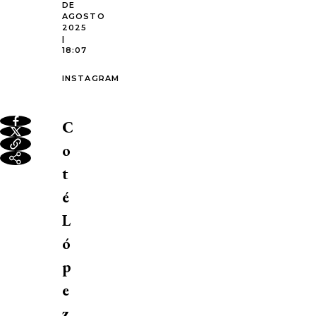
DE
AGOSTO
2025
|
18:07
INSTAGRAM
C
o
t
é
L
ó
p
e
z