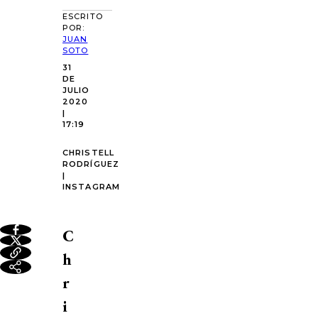
ESCRITO
POR:
JUAN
SOTO
31
DE
JULIO
2020
|
17:19
CHRISTELL
RODRÍGUEZ
|
INSTAGRAM
C
h
r
i