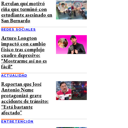
Revelan qué motivó
riña que terminó con
estudiante asesinado en
San Bernardo
REDES SOCIALES
Arturo Longton
impactó con cambio
físico tras complejo
cuadro depresivo:
"Mostrarme así no es
fácil"
ACTUALIDAD
Reportan que José
Antonio Neme
protagonizó grave
accidente de tránsito:
“Está bastante
afectado”
ENTRETENCIÓN