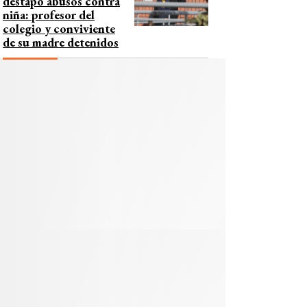
destapó abusos contra
niña: profesor del
colegio y conviviente
de su madre detenidos