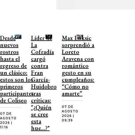
Desde
Líder de
Max Luksic
nuevos
La
sorprendió a
rostros
Cofradía
Loreto
hasta el
cargó
Aravena con
regreso de
contra
romántico
un clásico:
Fran
gesto en su
estos son los
García-
cumpleaños:
primeros
Huidobro
“Cómo no
participantes
tras
amarte”
de Coliseo
críticas:
"¿Quién
07 DE
AGOSTO
se cree
07 DE
2026 |
AGOSTO
esta
09:39
2026 |
hue…?"
11:16