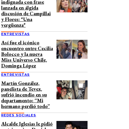
indignada con frase
lanzada en álgida
discusión de Campillai
y Flores: "Una
vergüenza"
ENTREVISTAS
Así fue el icónico
encuentro entre Cecilia
Bolocco y la nueva
Miss Universo Chile,
Dominga López
ENTREVISTAS
Martín González,
panelista de Tevex,
sufrió incendio en su
departamento: “Mi
hermano perdió todo”
REDES SOCIALES
Alcalde Iglesias le pidió