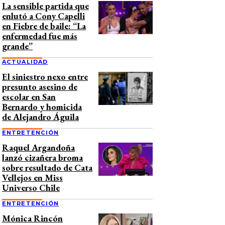
La sensible partida que
enlutó a Cony Capelli
en Fiebre de baile: “La
enfermedad fue más
grande”
ACTUALIDAD
El siniestro nexo entre
presunto asesino de
escolar en San
Bernardo y homicida
de Alejandro Águila
ENTRETENCIÓN
Raquel Argandoña
lanzó cizañera broma
sobre resultado de Cata
Vellejos en Miss
Universo Chile
ENTRETENCIÓN
Mónica Rincón