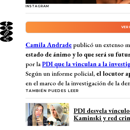
INSTAGRAM
VER
Resumen automático genera
Camila Andrade, vinculada a la investig
Camila Andrade
publicó un extenso me
Rey David”, publicó un extenso mensaje en
estado de ánimo y lo que será su futu
estado de ánimo, destacando que a pesar 
por la
PDI que la vinculan a la investi
considera feliz. La finalista de Fiebre de B
Según un informe policial,
el locutor 
por tener trabajo, salud y el apoyo de sus
en el marco de la investigación de la 
likes, Andrade reflexionó sobre los sacrif
TAMBIÉN PUEDES LEER
a sus seguidores a reflexionar sobre sus p
Desarrollado por 
PDI desvela víncul
Kaminski y red cri