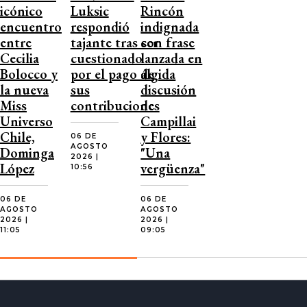
icónico
Luksic
Rincón
encuentro
respondió
indignada
entre
tajante tras ser
con frase
Cecilia
cuestionado
lanzada en
Bolocco y
por el pago de
álgida
la nueva
sus
discusión
Miss
contribuciones
de
Universo
Campillai
Chile,
y Flores:
06 DE
AGOSTO
Dominga
"Una
2026 |
López
vergüenza"
10:56
06 DE
06 DE
AGOSTO
AGOSTO
2026 |
2026 |
11:05
09:05