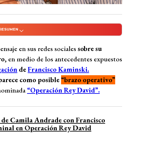
 RESUMEN
do con Inteligencia Artificial
ación de Francisco Kaminski en la “Operación
nsaje en sus redes sociales
sobre su
 sus redes sociales sobre su futuro y su
ro,
en medio de los antecedentes expuestos
de los duros momentos que atraviesa, se
gación
de
Francisco Kaminski.
aile agradeció a Dios, al universo y a sí misma
aparece como posible
“brazo operativo”
 seres queridos. En un post con más de 3 mil
denominada
“Operación Rey David”.
icios hechos para alcanzar sus logros y animó
ropios caminos.
Bío Bío Comunicaciones
o de Camila Andrade con Francisco
minal en Operación Rey David