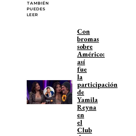
TAMBIÉN
PUEDES
LEER
Con
bromas
sobre
Américo:
así
fue
la
participación
de
Yamila
Reyna
en
el
Club